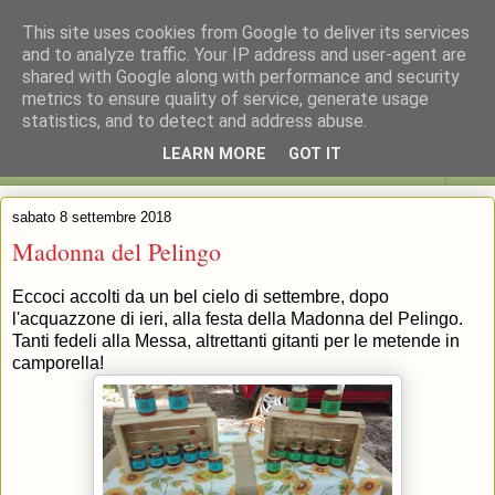
This site uses cookies from Google to deliver its services
La Fattoria del Furlo
and to analyze traffic. Your IP address and user-agent are
shared with Google along with performance and security
metrics to ensure quality of service, generate usage
La nostra azienda agricola ha una vetrina sul mondo
statistics, and to detect and address abuse.
LEARN MORE
GOT IT
▼
sabato 8 settembre 2018
Madonna del Pelingo
Eccoci accolti da un bel cielo di settembre, dopo
l'acquazzone di ieri, alla festa della Madonna del Pelingo.
Tanti fedeli alla Messa, altrettanti gitanti per le metende in
camporella!